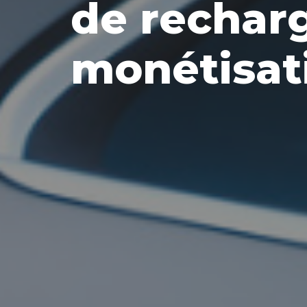
de rechar
monétisati