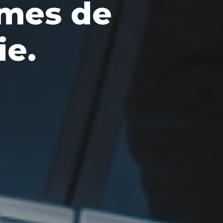
èmes de
ie.