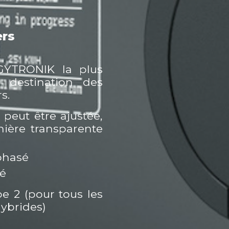
ers
GYTRONIK la plus
à destination des
s.
 peut être ajustée,
ière transparente
phasé
sé
pe 2 (p
our
tou
s les
ybrides)