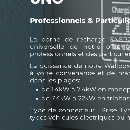
Professionnels & Particuli
La borne de recharge ENER
universelle de notre offre 
professionnels et des particulier
La puissance de n
otre Wallbox
à votre convenance et de man
dans les plages:
de 1.4kW à 7.4kW en mono
de 7.4kW à 22kW en tripha
Type de connecteur : Prise
T
y
types
v
éhicules électriques
ou h